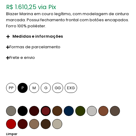
R$
1.610,25
via Pix
Blazer Marina em couro legítimo, com modelagem de cintura
marcada. Possui fechamento frontal com botões encapados.
Forro 100% poliéster.
Medidas e informações
Formas de parcelamento
Frete e envio
Tamanho
PP
P
M
G
GG
EXG
Cor
Fendi
Preto
Pinhão
Marsala
Whiskey
Azul Marinho
Verde Musgo
Off-White
Caramelo
Anelina
Vermelho Ferrari
Bordô
Camel
Tabaco
Pérola
Limpar