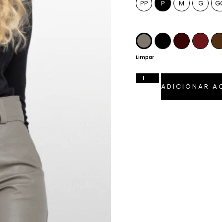
PP
P
M
G
G
Cor
Fendi
Preto
Pinhão
Marsa
Limpar
ADICIONAR A