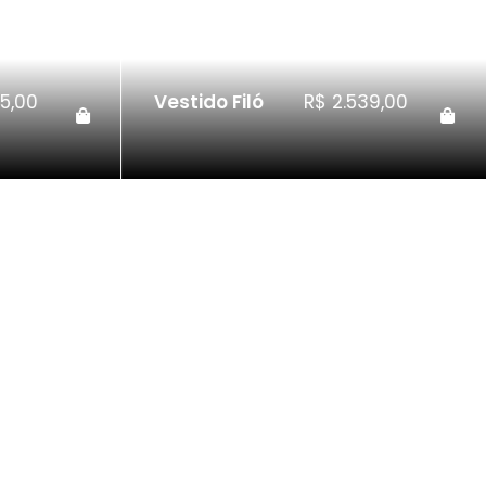
5,00
Vestido Filó
R$
2.539,00