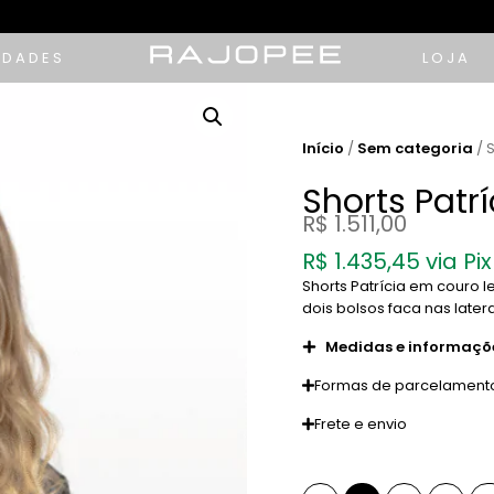
IDADES
LOJA
Início
/
Sem categoria
/ S
Shorts Patrí
R$
1.511,00
R$
1.435,45
via Pix
Shorts Patrícia em couro 
dois bolsos faca nas later
Medidas e informaçõ
Formas de parcelament
Frete e envio
Tamanho