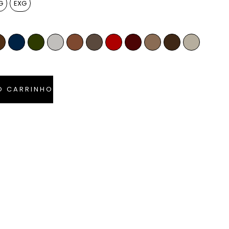
G
EXG
la
Whiskey
Azul Marinho
Verde Musgo
Off-White
Caramelo
Anelina
Vermelho Ferrari
Bordô
Camel
Tabaco
Pérola
O CARRINHO