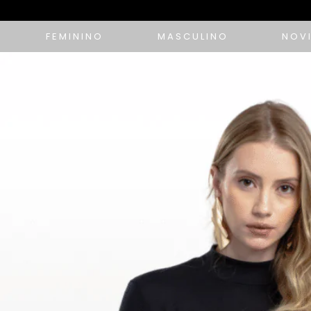
FEMININO
MASCULINO
NOV
10% OFF com cupom de vendedora