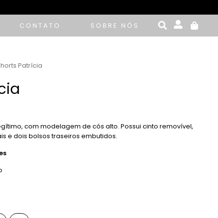
CONTATO
SOBRE NÓS
horts Patrícia
cia
legítimo, com modelagem de cós alto. Possui cinto removível,
ais e dois bolsos traseiros embutidos.
es
o