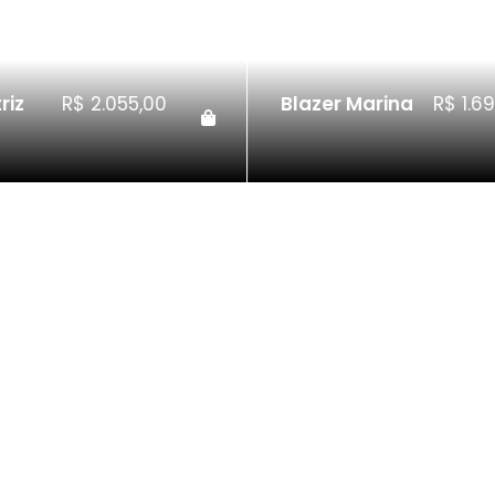
riz
R$
2.055,00
Blazer Marina
R$
1.69