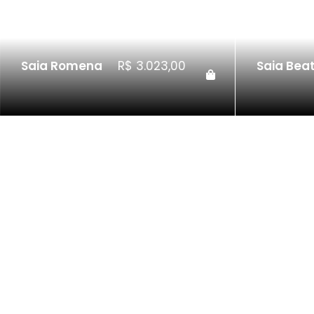
Saia Romena
R$
3.023,00
Saia Beat