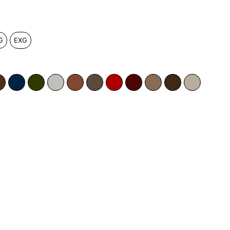
G
EXG
a
Whiskey
Azul Marinho
Verde Musgo
Off-White
Caramelo
Anelina
Vermelho Ferrari
Bordô
Camel
Tabaco
Pérola
arrinho