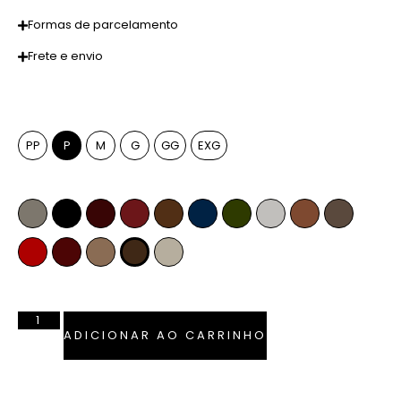
Formas de parcelamento
Frete e envio
Tamanho
PP
P
M
G
GG
EXG
Cor
Fendi
Preto
Pinhão
Marsala
Whiskey
Azul Marinho
Verde Musgo
Off-White
Caramelo
Anelina
Vermelho Ferrari
Bordô
Camel
Tabaco
Pérola
ADICIONAR AO CARRINHO