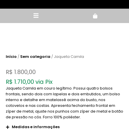
Meus pedidos
Início
/
Sem categoria
/ Jaqueta Camila
R$
1.800,00
R$
1.710,00
via Pix
Jaqueta Camila em couro legítimo. Possui quatro bolsos
frontais, sendo dois com lapelas e dois embutidos, um bolso
interno e detalhe em matelassê acima do busto, nos
cotovelos e nas costas. Apresenta fechamento frontal em
zíper de metal, ajuste nos punhos com zíper de metal e botão
de pressão no cós. Forro 100% poliéster.
Medidas e informações