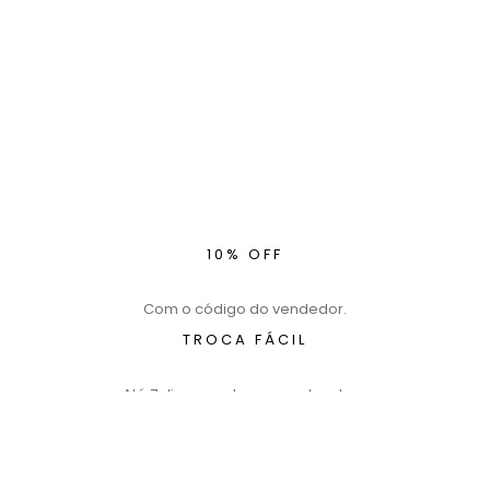
10% OFF
Com o código do vendedor.
TROCA FÁCIL
Até 7 dias para trocar ou devolver.
ATÉ 10X
Sem juros no cartão de crédito.