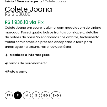
Início
/
Sem categoria
/ Colete Joana
Colete Joana
R$
2.038,00
R$
1.936,10
via Pix
Colete Joana em couro legítimo, com modelagem de cintura
marcada. Possui quatro bolsos frontais com lapela, detalhe
de botões de pressão encapados nos ombros, fechamento
frontal com botões de pressão encapados e faixa para
amarração na cintura. Forro 100% poliéster.
Medidas e informações
Formas de parcelamento
Frete e envio
Tamanho
PP
P
M
G
GG
EXG
Cor