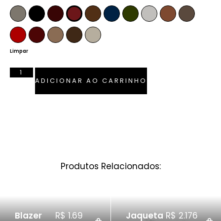
Fendi
Preto
Pinhão
Marsala
Whiskey
Azul Marinho
Verde Musgo
Off-White
Caramelo
Anelina
Vermelho Ferrari
Bordô
Camel
Tabaco
Pérola
Limpar
ADICIONAR AO CARRINHO
Produtos Relacionados:
Jaqueta
R$
2.176
Jaqueta
R$
2.29