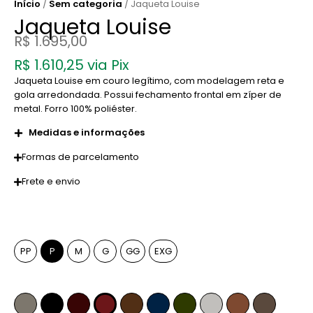
Início
/
Sem categoria
/ Jaqueta Louise
Jaqueta Louise
R$
1.695,00
R$
1.610,25
via Pix
Jaqueta Louise em couro legítimo, com modelagem reta e
gola arredondada. Possui fechamento frontal em zíper de
metal. Forro 100% poliéster.
Medidas e informações
Formas de parcelamento
Frete e envio
Tamanho
PP
P
M
G
GG
EXG
Cor
Fendi
Preto
Pinhão
Marsala
Whiskey
Azul Marinho
Verde Musgo
Off-White
Caramelo
Anelina