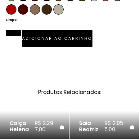
Vermelho Ferrari
Bordô
Camel
Tabaco
Pérola
Limpar
ADICIONAR AO CARRINHO
Produtos Relacionados:
Calça
R$
2.29
Saia
R$
2.05
Helena
7,00
Beatriz
5,00