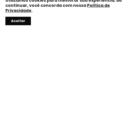
Utilizamos cookies para melhorar sua experiência; ao
continuar, você concorda com nossa
Política de
Privacidade
.
Aceitar
10% OFF
Com o código do vendedor.
TROCA FÁCIL
Até 7 dias para trocar ou devolver.