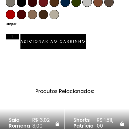
Fendi
Preto
Pinhão
Marsala
Whiskey
Azul Marinho
Verde Musgo
Off-White
Caramelo
Anelina
Vermelho Ferrari
Bordô
Camel
Tabaco
Pérola
Limpar
ADICIONAR AO CARRINHO
Produtos Relacionados:
Saia
R$
3.02
Shorts
R$
1.511,
Romena
3,00
Patrícia
00