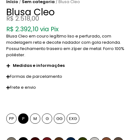
Início
/
Sem categoria
/ Blusa Cleo
Blusa Cleo
R$
2.518,00
R$
2.392,10
via Pix
Blusa Cleo em couro legítimo liso e perfurado, com
modelagem reta e decote nadador com gola redonda.
Possui fechamento traseiro em zíper de metal. Forro 100%
poliéster.
Medidas e informações
Formas de parcelamento
Frete e envio
Tamanho
PP
P
M
G
GG
EXG
Cor