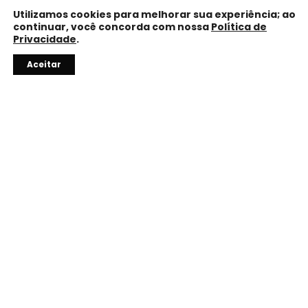
Utilizamos cookies para melhorar sua experiência; ao
continuar, você concorda com nossa
Política de
Privacidade
.
Precisa de ajuda?
Aceitar
10% OFF
Com o código do vendedor.
TROCA FÁCIL