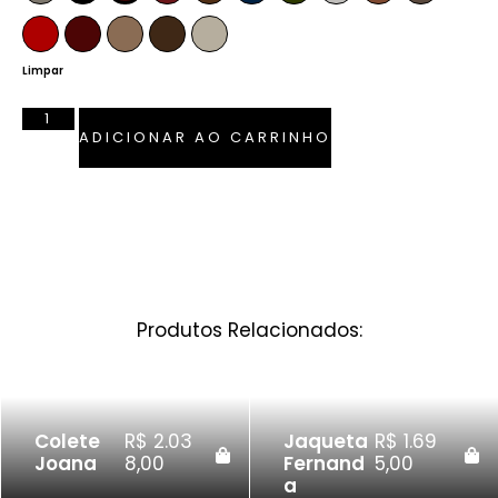
Vermelho Ferrari
Bordô
Camel
Tabaco
Pérola
Limpar
ADICIONAR AO CARRINHO
Produtos Relacionados:
Colete
R$
2.03
Jaqueta
R$
1.69
Joana
8,00
Fernand
5,00
a