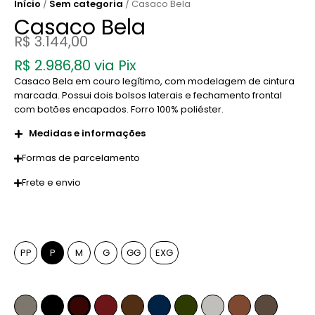
Início
/
Sem categoria
/ Casaco Bela
Casaco Bela
R$
3.144,00
R$
2.986,80
via Pix
Casaco Bela em couro legítimo, com modelagem de cintura
marcada. Possui dois bolsos laterais e fechamento frontal
com botões encapados. Forro 100% poliéster.
Medidas e informações
Formas de parcelamento
Frete e envio
Tamanho
PP
P
M
G
GG
EXG
Cor
Fendi
Preto
Pinhão
Marsala
Whiskey
Azul Marinho
Verde Musgo
Off-White
Caramelo
Anelina