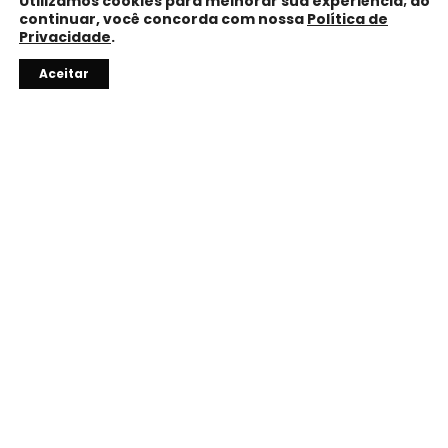
Utilizamos cookies para melhorar sua experiência; ao
continuar, você concorda com nossa
Política de
Privacidade
.
Precisa de ajuda?
Aceitar
10% OFF
Com o código do vendedor.
TROCA FÁCIL
Até 7 dias para trocar ou devolver.