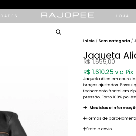
IDADES
LOJA
Início
/
Sem categoria
/ 
Jaqueta Ali
R$
1.695,00
R$
1.610,25
via Pix
Jaqueta Alice em couro l
braços ajustados. Possui 
fechamento frontal em zí
pressão. Forro 100% poliést
Medidas e informaçõ
Formas de parcelament
Frete e envio