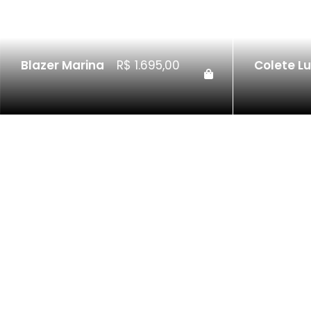
Blazer Marina
R$
1.695,00
Colete Lu