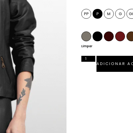
Tamanho
PP
P
M
G
G
Cor
Fendi
Preto
Pinhão
Marsa
Limpar
ADICIONAR A