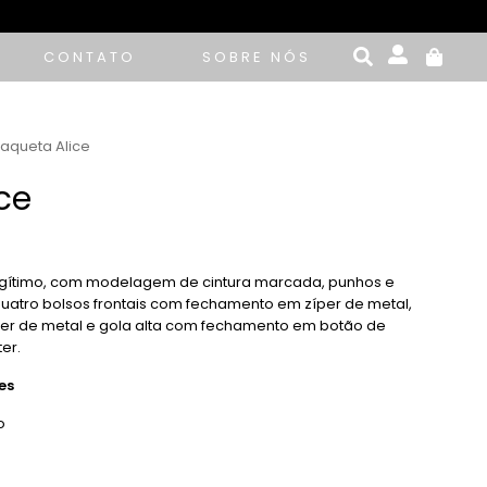
CONTATO
SOBRE NÓS
Jaqueta Alice
ce
egítimo, com modelagem de cintura marcada, punhos e
quatro bolsos frontais com fechamento em zíper de metal,
per de metal e gola alta com fechamento em botão de
er.
es
o