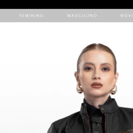
FEMININO
MASCULINO
NOV
10% OFF com cupom de vendedora