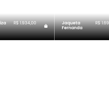
iza
R$
1.934,00
Jaqueta
R$
1.69
Fernanda