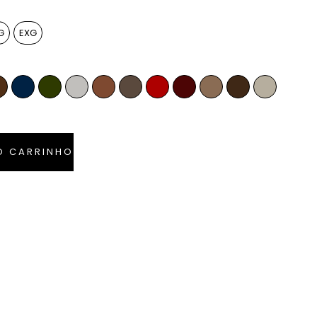
G
EXG
la
Whiskey
Azul Marinho
Verde Musgo
Off-White
Caramelo
Anelina
Vermelho Ferrari
Bordô
Camel
Tabaco
Pérola
O CARRINHO