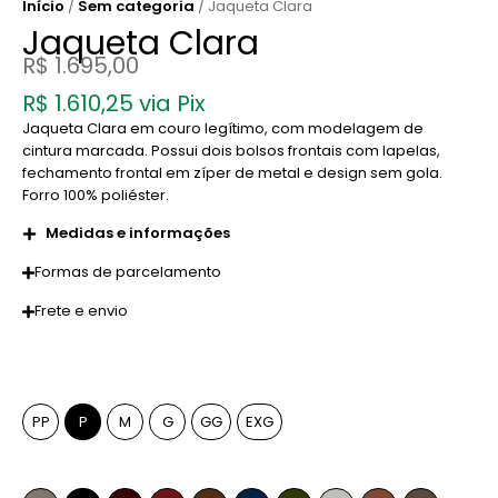
Início
/
Sem categoria
/ Jaqueta Clara
Jaqueta Clara
R$
1.695,00
R$
1.610,25
via Pix
Jaqueta Clara em couro legítimo, com modelagem de
cintura marcada. Possui dois bolsos frontais com lapelas,
fechamento frontal em zíper de metal e design sem gola.
Forro 100% poliéster.
Medidas e informações
Formas de parcelamento
Frete e envio
Tamanho
PP
P
M
G
GG
EXG
Cor