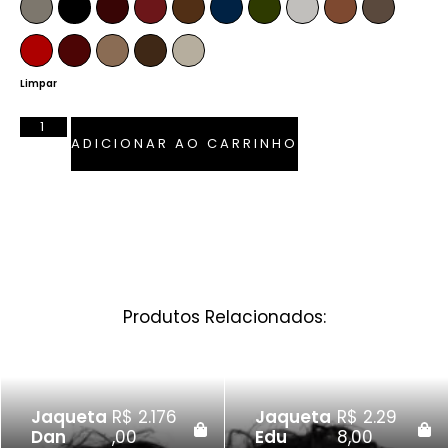
Fendi
Preto
Pinhão
Marsala
Whiskey
Azul Marinho
Verde Musgo
Off-White
Caramelo
Anelina
Vermelho Ferrari
Bordô
Camel
Tabaco
Pérola
Limpar
ADICIONAR AO CARRINHO
Produtos Relacionados:
Jaqueta
R$
2.176
Jaqueta
R$
2.29
Dan
,00
Edu
8,00