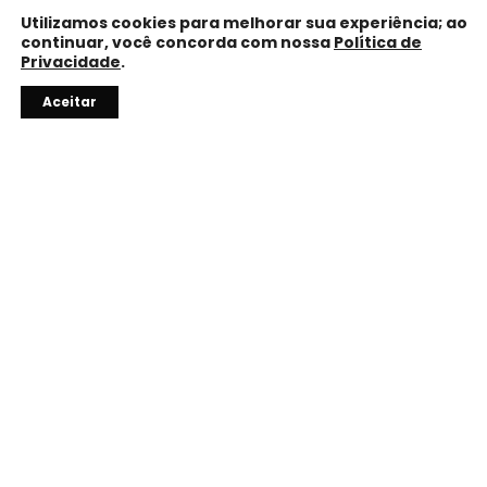
Utilizamos cookies para melhorar sua experiência; ao
continuar, você concorda com nossa
Política de
Privacidade
.
Precisa de ajuda?
Aceitar
10% OFF
Com o código do vendedor.
TROCA FÁCIL