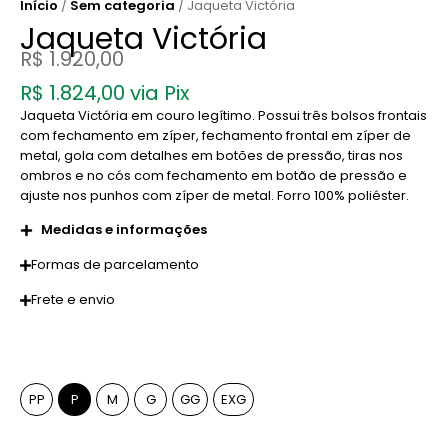
Início
/
Sem categoria
/ Jaqueta Victória
Jaqueta Victória
R$
1.920,00
R$
1.824,00
via Pix
Jaqueta Victória em couro legítimo. Possui três bolsos frontais
com fechamento em zíper, fechamento frontal em zíper de
metal, gola com detalhes em botões de pressão, tiras nos
ombros e no cós com fechamento em botão de pressão e
ajuste nos punhos com zíper de metal. Forro 100% poliéster.
Medidas e informações
Formas de parcelamento
Frete e envio
Tamanho
PP
P
M
G
GG
EXG
Cor