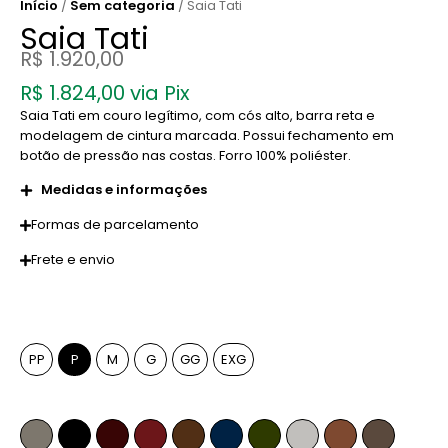
Início
/
Sem categoria
/ Saia Tati
Saia Tati
R$
1.920,00
R$
1.824,00
via Pix
Saia Tati em couro legítimo, com cós alto, barra reta e
modelagem de cintura marcada. Possui fechamento em
botão de pressão nas costas. Forro 100% poliéster.
Medidas e informações
Formas de parcelamento
Frete e envio
Tamanho
PP
P
M
G
GG
EXG
Cor
Fendi
Preto
Pinhão
Marsala
Whiskey
Azul Marinho
Verde Musgo
Off-White
Caramelo
Anelina