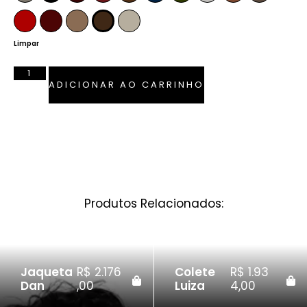
Vermelho Ferrari
Bordô
Camel
Tabaco
Pérola
Limpar
ADICIONAR AO CARRINHO
Produtos Relacionados:
Jaqueta
R$
2.176
Colete
R$
1.93
Dan
,00
Luiza
4,00