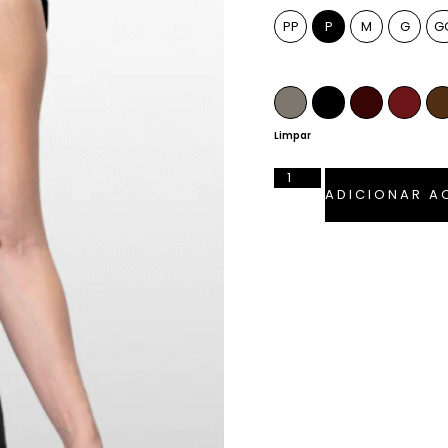
PP
P
M
G
G
Cor
Fendi
Preto
Pinhão
Marsa
Limpar
ADICIONAR A