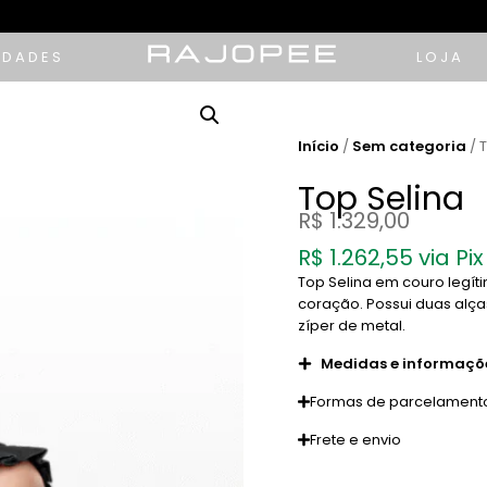
IDADES
LOJA
Início
/
Sem categoria
/ 
Top Selina
R$
1.329,00
R$
1.262,55
via Pix
Top Selina em couro legí
coração. Possui duas alça
zíper de metal.
Medidas e informaçõ
Formas de parcelament
Frete e envio
Tamanho