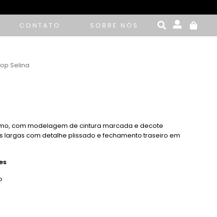
CONTATO
SOBRE NÓS
Top Selina
timo, com modelagem de cintura marcada e decote
s largas com detalhe plissado e fechamento traseiro em
es
o