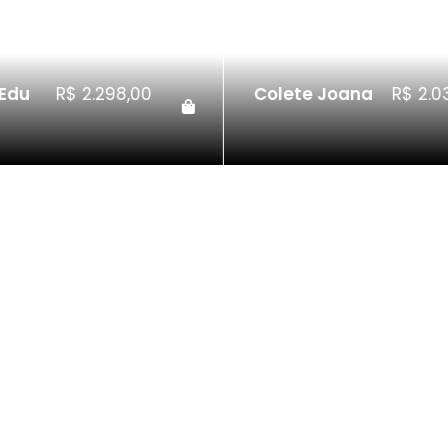
oana
R$
2.038,00
Saia Luna
R$
1.4