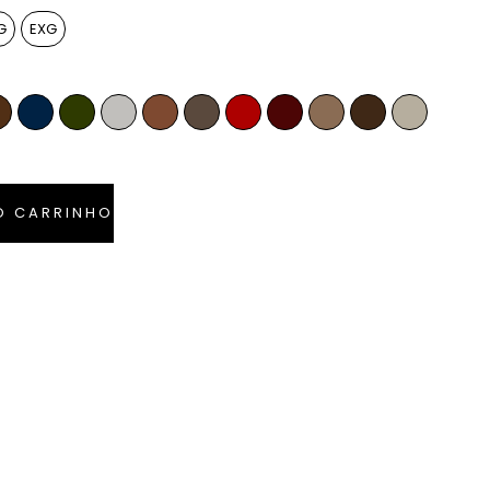
G
EXG
la
Whiskey
Azul Marinho
Verde Musgo
Off-White
Caramelo
Anelina
Vermelho Ferrari
Bordô
Camel
Tabaco
Pérola
O CARRINHO