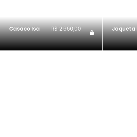
Jaqueta Edu
R$
2.298,00
Colete J