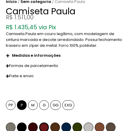
Início
/
Sem categoria
/ Camiseta Paula
Camiseta Paula
R$
1.511,00
R$
1.435,45
via Pix
Camiseta Paula em couro legítimo, com modelagem de
cintura marcada e decote arredondado. Possui fechamento
traseiro em zíper de metal. Forro 100% poliéster.
Medidas e informações
Formas de parcelamento
Frete e envio
Tamanho
PP
P
M
G
GG
EXG
Cor
Fendi
Preto
Pinhão
Marsala
Whiskey
Azul Marinho
Verde Musgo
Off-White
Caramelo
Anelina