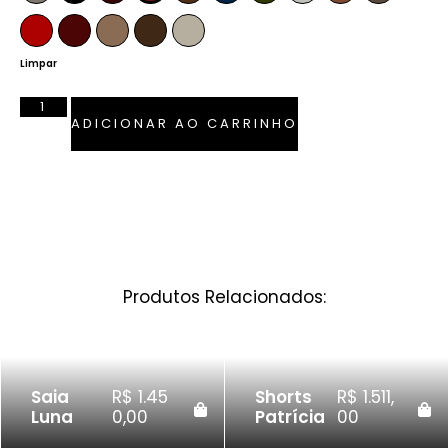
Vermelho Ferrari
Bordô
Camel
Tabaco
Pérola
Limpar
ADICIONAR AO CARRINHO
Produtos Relacionados:
Saia
R$
1.45
Shorts
R$
1.511,
Luna
0,00
Patrícia
00