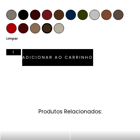
Cor
Fendi
Preto
Pinhão
Marsala
Whiskey
Azul Marinho
Verde Musgo
Off-White
Caramelo
Anelina
Vermelho Ferrari
Bordô
Camel
Tabaco
Pérola
Limpar
ADICIONAR AO CARRINHO
Produtos Relacionados: