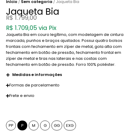
Início
/
Sem categoria
/ Jaqueta Bia
Jaqueta Bia
R$
1.799,00
R$
1.709,05
via Pix
Jaqueta Bia em couro legítimo, com modelagem de cintura
marcada, punhos e braços ajustados. Possui quatro bolsos
frontais com fechamento em zíper de metal, gola alta com
fechamento em botão de pressão, fechamento frontal em
zíper de metal e tiras nas laterais e nas costas com
fechamento em botão de pressão. Forro 100% poliéster.
Medidas e informações
Formas de parcelamento
Frete e envio
Tamanho
PP
P
M
G
GG
EXG