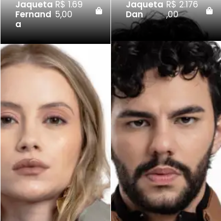
Jaqueta
R$
1.69
Jaqueta
R$
2.176
Fernand
5,00
Dan
,00
a