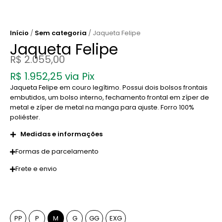
Início
/
Sem categoria
/ Jaqueta Felipe
Jaqueta Felipe
R$
2.055,00
R$
1.952,25
via Pix
Jaqueta Felipe em couro legítimo. Possui dois bolsos frontais
embutidos, um bolso interno, fechamento frontal em zíper de
metal e zíper de metal na manga para ajuste. Forro 100%
poliéster.
Medidas e informações
Formas de parcelamento
Frete e envio
Tamanho
PP
P
M
G
GG
EXG