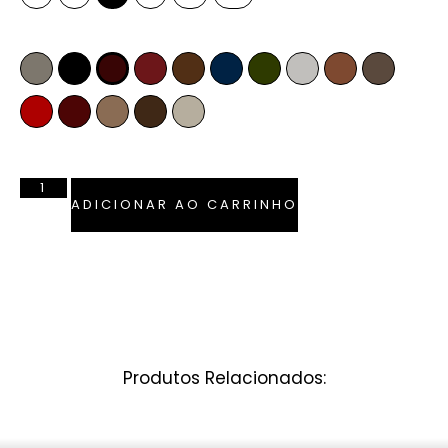
Cor
Fendi
Preto
Pinhão
Marsala
Whiskey
Azul Marinho
Verde Musgo
Off-White
Caramelo
Anelina
Vermelho Ferrari
Bordô
Camel
Tabaco
Pérola
ADICIONAR AO CARRINHO
Produtos Relacionados: