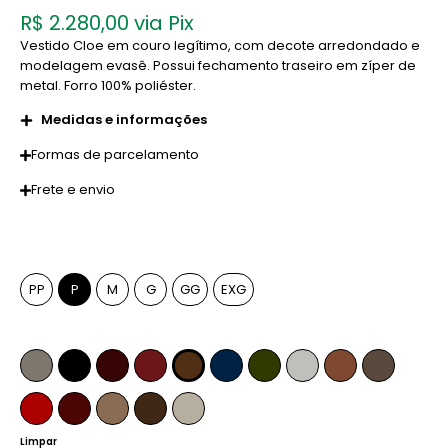
R$
2.280,00
via Pix
Vestido Cloe em couro legítimo, com decote arredondado e
modelagem evasê. Possui fechamento traseiro em zíper de
metal. Forro 100% poliéster.
Medidas e informações
Formas de parcelamento
Frete e envio
Tamanho
PP
P
M
G
GG
EXG
Cor
Fendi
Preto
Pinhão
Marsala
Whiskey
Azul Marinho
Verde Musgo
Off-White
Caramelo
Anelina
Vermelho Ferrari
Bordô
Camel
Tabaco
Pérola
Limpar